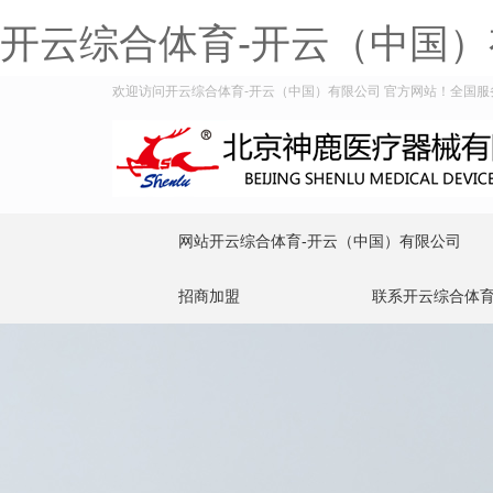
开云综合体育-开云（中国
欢迎访问开云综合体育-开云（中国）有限公司 官方网站！全国服务热线
网站开云综合体育-开云（中国）有限公司
招商加盟
联系开云综合体育