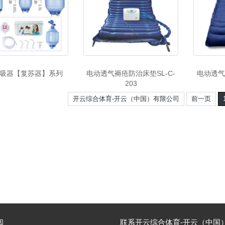
吸器【复苏器】系列
电动透气褥疮防治床垫SL-C-
电动透气
203
开云综合体育-开云（中国）有限公司
前一页
阅
联系开云综合体育-开云（中国