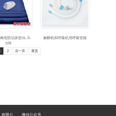
褥疮防治床垫SL-S-
麻醉机和呼吸机用呼吸管路
108
1
2
后一页
尾页
）有限公
微信公众号