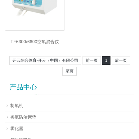
TF6300/6600空氧混合仪
开云综合体育-开云（中国）有限公司
前一页
1
后一页
尾页
产品中心
制氧机
褥疮防治床垫
雾化器