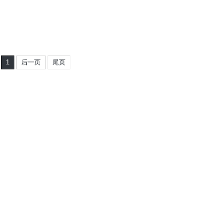
1
后一页
尾页