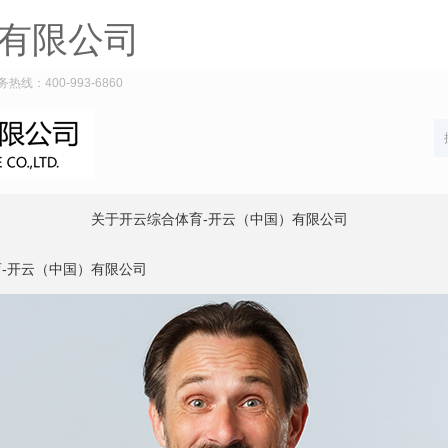
）有限公司
：400-993-6860
关于开云综合体育-开云（中国）有限公司
-开云（中国）有限公司