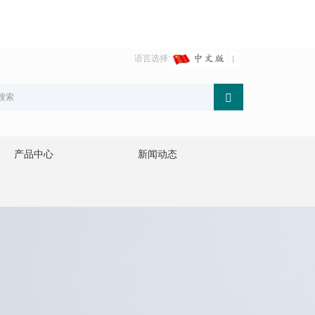
语言选择:
产品中心
新闻动态