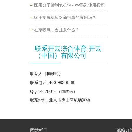
医用分子筛制氧机SL-3W系列使用视频
家用制氧机应对新冠真的有用吗？
在家吸氧，要注意什么？
联系开云综合体育-开云
（中国）有限公司
联系人: 神鹿医疗
联系电话: 400-993-6860
QQ:14675016（同微信）
联系地址: 北京市房山区琉璃河镇
网站栏目
邮箱订