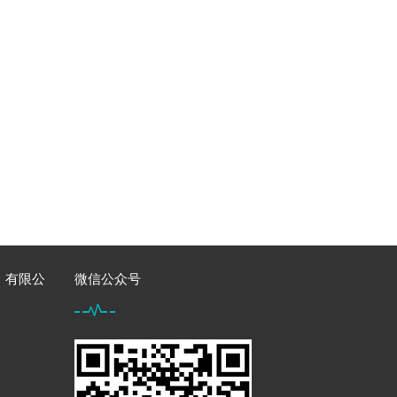
）有限公
微信公众号