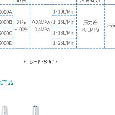
上一款产品：没有了！
他产品