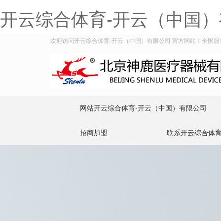
开云综合体育-开云（中国
欢迎访问开云综合体育-开云（中国）有限公司 官方网站！全国服务热线
网站开云综合体育-开云（中国）有限公司
招商加盟
联系开云综合体育