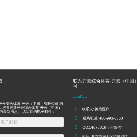
阅
联系开云综合体育-开云（中国
司
开云综合体育-开云（中国）有限公司 的
，您将更新开云综合体育-开云（中国）
联系人: 神鹿医疗
 的最新消息。 填写你的电子邮件：
联系电话: 400-993-6860
QQ:14675016（同微信）
地址: 北京市房山区琉璃河镇