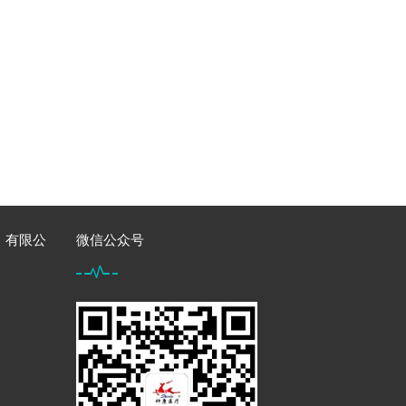
）有限公
微信公众号